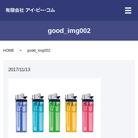
メ
good_img002
HOME
good_img002
2017/11/13