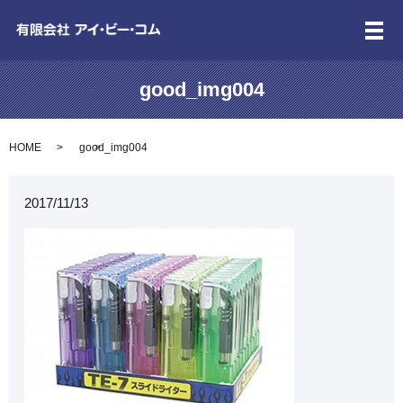
メ
good_img004
HOME
good_img004
2017/11/13