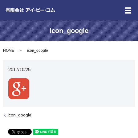
メ
icon_google
HOME
icon_google
2017/10/25
icon_google