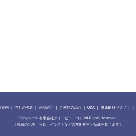
社案内
当社の強み
商品紹介
ご依頼の流れ
Q&A
健康飲料 さんざし
Copyright © 有限会社アイ・ビー・コム All Rights Reserved.
【掲載の記事・写真・イラストなどの無断複写・転載を禁じます】