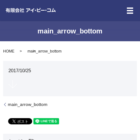
メ
main_arrow_bottom
HOME
main_arrow_bottom
2017/10/25
main_arrow_bottom