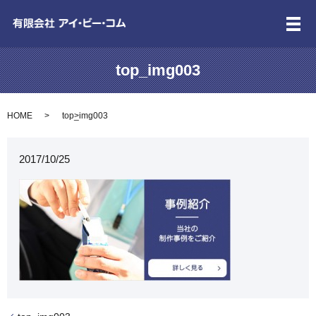
メ
top_img003
HOME
top_img003
2017/10/25